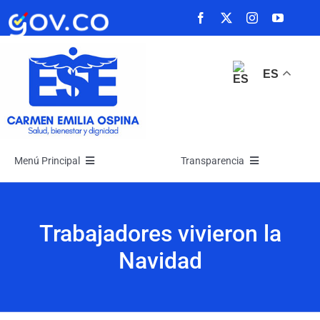
Saltar
al
contenido
ES
Menú Principal
Transparencia
Inicio
Transparencia
Trabajadores vivieron la
La Empresa
Atención y Servicios a la Ciudadanía
Navidad
Noticias
Participa