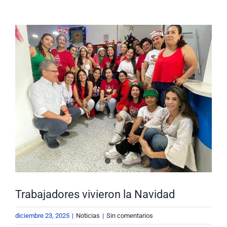
Nuestra Gestión
MIPG
Ver
imagen
Rendición de Cuentas
Ayudas para Navegar
más
grande
Buscar:
Trabajadores vivieron la Navidad
diciembre 23, 2025
|
Noticias
|
Sin comentarios