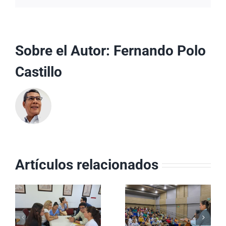
Sobre el Autor:
Fernando Polo
Castillo
Artículos relacionados
Equipos
ESE Carmen
Básicos de
a
Emilia Ospina
Salud
conmemoró el