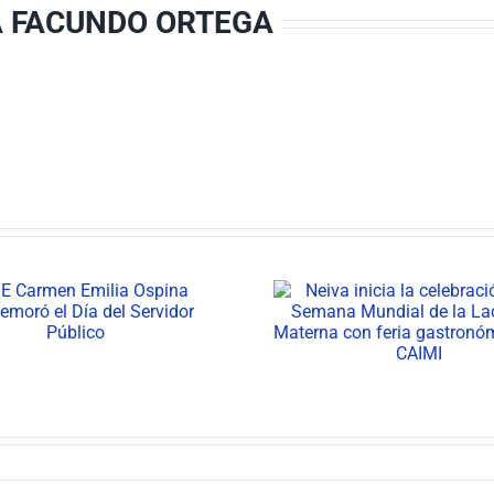
A FACUNDO ORTEGA
Neiva inicia la
Área de G
celebración de la
Documental f
Semana Mundial de la
las buenas p
Lactancia Materna con
archivística
feria gastronómica en el
Equipos Bás
CAIMI
Salu