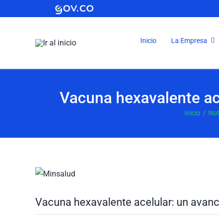
Saltar
al
contenido
Inicio
La Empresa
Vacuna hexavalente ace
Inicio
Not
Ver
imagen
más
Vacuna hexavalente acelular: un avance
grande