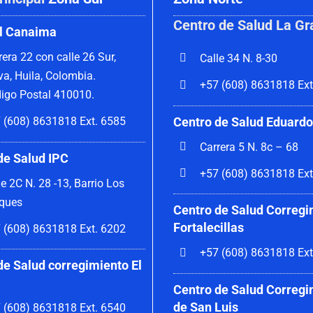
Centro de Salud La Gr
l Canaima
rera 22 con calle 26 Sur,
Calle 34 N. 8-30
va, Huila, Colombia.
+57 (608) 8631818 Ext
igo Postal 410010.
Centro de Salud Eduardo
 (608) 8631818 Ext. 6585
Carrera 5 N. 8c – 68
de Salud IPC
+57 (608) 8631818 Ext
le 2C N. 28 -13, Barrio Los
ques
Centro de Salud Corregi
Fortalecillas
 (608) 8631818 Ext. 6202
+57 (608) 8631818 Ext
de Salud corregimiento El
Centro de Salud Corregi
de San Luis
 (608) 8631818 Ext. 6540