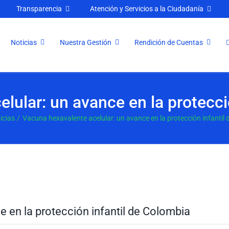
Transparencia
Atención y Servicios a la Ciudadanía
Noticias
Nuestra Gestión
Rendición de Cuentas
lular: un avance en la protecci
icias
Vacuna hexavalente acelular: un avance en la protección infantil
 en la protección infantil de Colombia