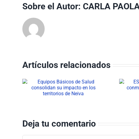
Sobre el Autor:
CARLA PAOL
Artículos relacionados
 de
ESE Carmen Emilia
n su
Ospina conmemoró el
s
Día del Servidor Público
iva
Deja tu comentario
Comentar