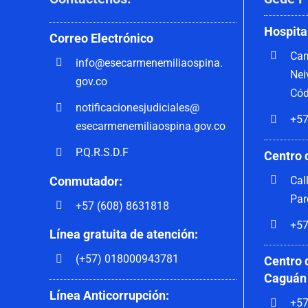
Hospita
Correo
Electrónico
Car
info@esecarmenemiliaospina.
Nei
gov.co
Cód
notificacionesjudiciales@
+57
esecarmenemiliaospina.gov.co
P.Q.R.S.D.F
Centro 
Cal
Conmutador:
Par
+57 (608) 8631818
+57
Línea gratuita de atención:
(+57) 018000943781
Centro 
Caguán
Línea Anticorrupción:
+57