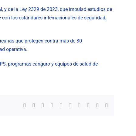
I, y de la Ley 2329 de 2023, que impulsó estudios de
 con los estándares internacionales de seguridad,
acunas que protegen contra más de 30
ad operativa.
S, IPS, programas canguro y equipos de salud de
Facebook
X
Reddit
LinkedIn
WhatsApp
Tumblr
Pinterest
Vk
Xing
Correo
electrónico