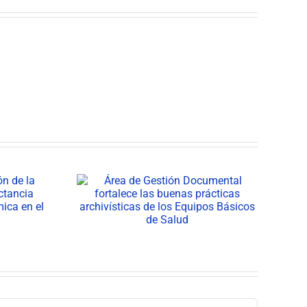
estión
Equipos Básicos de
ortalece
Salud consolidan su
rácticas
impacto en los
s de los
territorios de Neiva
icos de
d