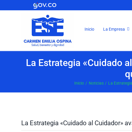
Saltar
al
contenido
Inicio
La Empresa
La Estrategia «Cuidado a
q
Inicio
Noticias
La Estrategi
Ver
imagen
La Estrategia «Cuidado al Cuidador» av
más