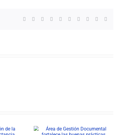
Facebook
X
Reddit
LinkedIn
WhatsApp
Tumblr
Pinterest
Vk
Xing
Correo
electrónico
estión
Equipos Básicos de
ortalece