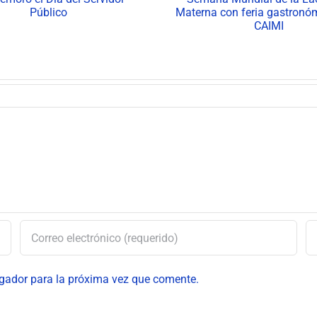
Semana Mundial de la
las buenas p
Lactancia Materna con
archivística
feria gastronómica en el
Equipos Bás
CAIMI
Salu
egador para la próxima vez que comente.