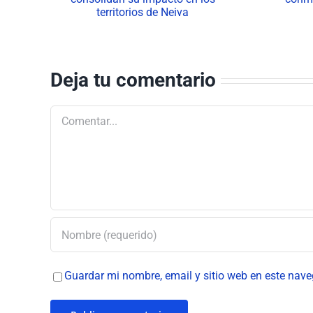
n su
Ospina conmemoró el
s
Día del Servidor Público
iva
Deja tu comentario
Comentar
Guardar mi nombre, email y sitio web en este nav