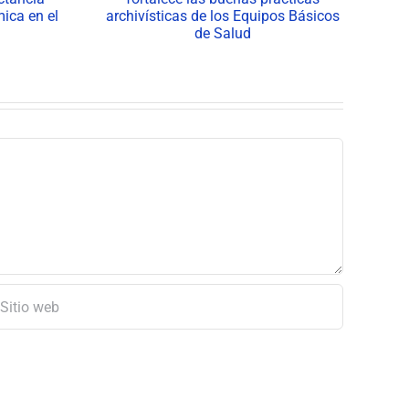
Salud consolidan su
rácticas
impacto en los
s de los
territorios de Neiva
icos de
d