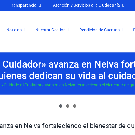
Transparencia
Atención y Servicios a la Ciudadanía
Noticias
Nuestra Gestión
Rendición de Cuentas
l Cuidador» avanza en Neiva fort
uienes dedican su vida al cuida
a «Cuidado al Cuidador» avanza en Neiva fortaleciendo el bienestar de qu
anza en Neiva fortaleciendo el bienestar de qu