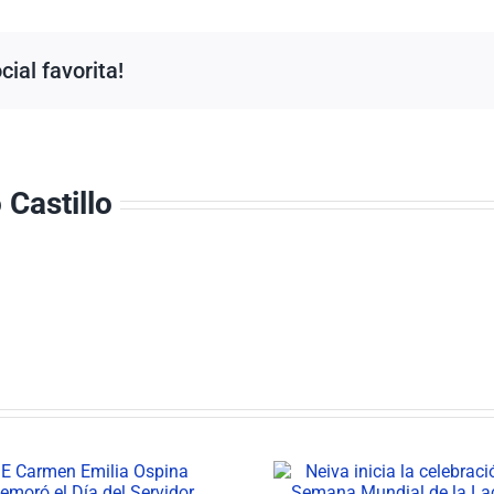
ial favorita!
Castillo
Neiva inicia la
Área de G
celebración de la
Documental f